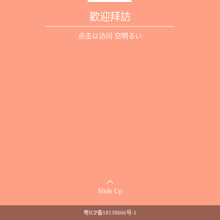
歡迎拜訪
点击以访问 空明るい
Slide Up
粤ICP备18138666号-1